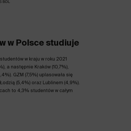
S BDL
w w Polsce studiuje
e studentów w kraju w roku 2021
), a następnie Kraków (10,7%),
8,4%). GZM (7,5%) uplasowała się
Łodzią (5,4%) oraz Lublinem (4,9%).
icach to 4,3% studentów w całym