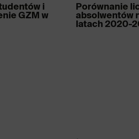
tudentów i
Porównanie li
enie GZM w
absolwentów n
latach 2020-2