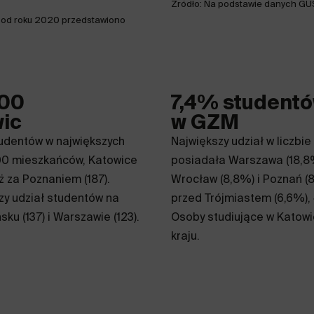
Źródło: Na podstawie danych GU
 od roku 2020 przedstawiono
000
7,4% studentó
ic
w GZM
tudentów w największych
Największy udział w liczbi
000 mieszkańców, Katowice
posiadała Warszawa (18,8%
uż za Poznaniem (187).
Wrocław (8,8%) i Poznań (
zy udział studentów na
przed Trójmiastem (6,6%), 
u (137) i Warszawie (123).
Osoby studiujące w Katow
kraju.