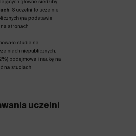
dających główne siedziby
tach
. 8 uczelni to uczelnie
ublicznych (na podstawie
i na stronach
mowało studia na
czelniach niepublicznych.
,2%) podejmowali naukę na
iż na studiach
wania uczelni