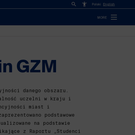
Polski
English
MORE
 in GZM
yjności danego obszaru.
alność uczelni w kraju i
ncyjności miast i
zaprezentowano podstawowe
tualizowane na podstawie
ikające z Raportu „Studenci