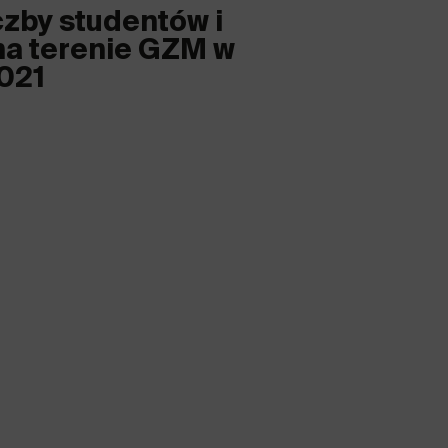
czby studentów i
a terenie GZM w
021