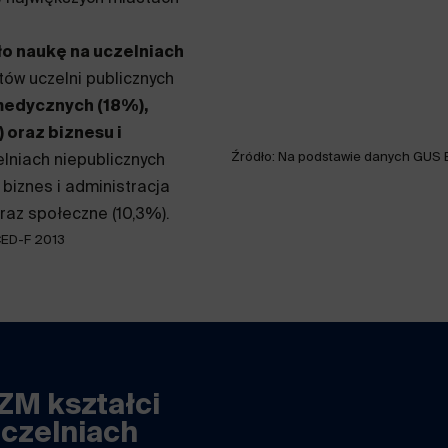
o naukę na uczelniach
tów uczelni publicznych
medycznych (18%),
 oraz biznesu i
Źródło: Na podstawie danych GUS
elniach niepublicznych
biznes i administracja
raz społeczne (10,3%).
SCED-F 2013
ZM kształci
uczelniach