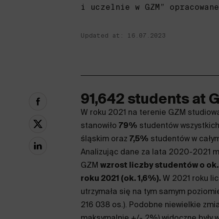
i uczelnie w GZM” opracowane
Updated at: 16.07.2023
91,642 students at
W roku 2021 na terenie GZM studiow
stanowiło
79%
studentów wszystkich
śląskim oraz
7,5%
studentów w całym
Analizując dane za lata 2020-2021 
GZM
wzrost liczby studentów o ok.
roku 2021 (ok. 1,6%).
W 2021 roku li
utrzymała się na tym samym poziomie (
216 038 os.). Podobne niewielkie zmi
maksymalnie +/- 2%) widoczne były 