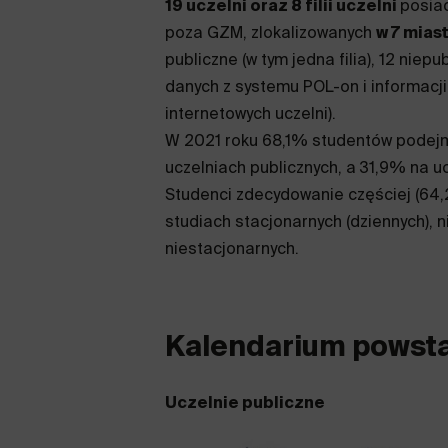
19 uczelni oraz 8 filii uczelni
posia
poza GZM, zlokalizowanych
w 7 mias
publiczne (w tym jedna filia), 12 niep
danych z systemu POL-on i informacj
internetowych uczelni).
W 2021 roku 68,1% studentów podej
uczelniach publicznych, a 31,9% na u
Studenci zdecydowanie częściej (64
studiach stacjonarnych (dziennych), n
niestacjonarnych.
Kalendarium powsta
Uczelnie publiczne