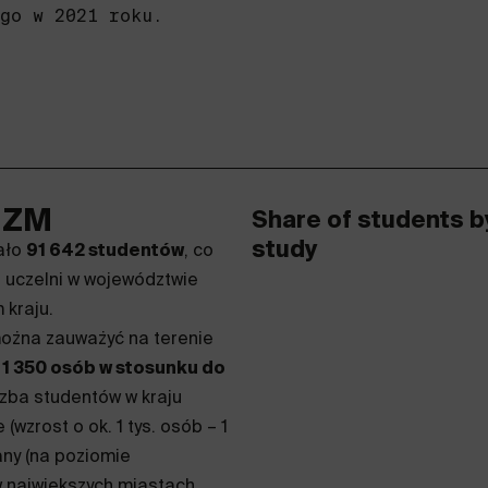
go w 2021 roku.
 GZM
Share of students b
study
ało
91 642 studentów
, co
 uczelni w województwie
 kraju.
można zauważyć na terenie
 1 350 osób w stosunku do
czba studentów w kraju
wzrost o ok. 1 tys. osób – 1
any (na poziomie
w największych miastach