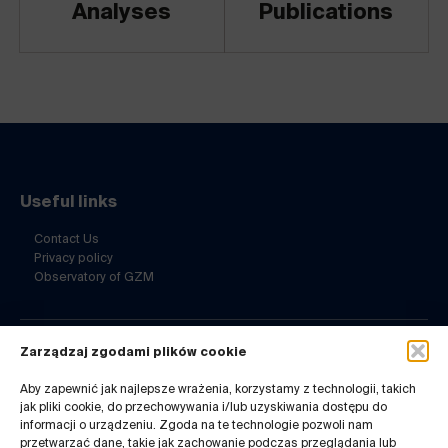
Analyses
Publications
Useful links
Contact Us
Privacy policy
Observatory of GZM
Zarządzaj zgodami plików cookie
Contact Us
Aby zapewnić jak najlepsze wrażenia, korzystamy z technologii, takich
ul. Barbary 21a
jak pliki cookie, do przechowywania i/lub uzyskiwania dostępu do
40-053 Katowice
informacji o urządzeniu. Zgoda na te technologie pozwoli nam
32 7180-741
przetwarzać dane, takie jak zachowanie podczas przeglądania lub