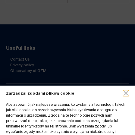
Useful links
Contact Us
Privacy policy
Observatory of GZM
Zarządzaj zgodami plików cookie
Contact Us
Aby zapewnić jak najlepsze wrażenia, korzystamy z technologii, takich
ul. Barbary 21a
jak pliki cookie, do przechowywania i/lub uzyskiwania dostępu do
40-053 Katowice
informacji o urządzeniu. Zgoda na te technologie pozwoli nam
32 7180-741
przetwarzać dane, takie jak zachowanie podczas przeglądania lub
Mon-Fri 8-14
unikalne identyfikatory na tej stronie. Brak wyrażenia zgody lub
wycofanie zgody może niekorzystnie wpłynąć na niektóre cechy i
infogzm@metropoliagzm.pl