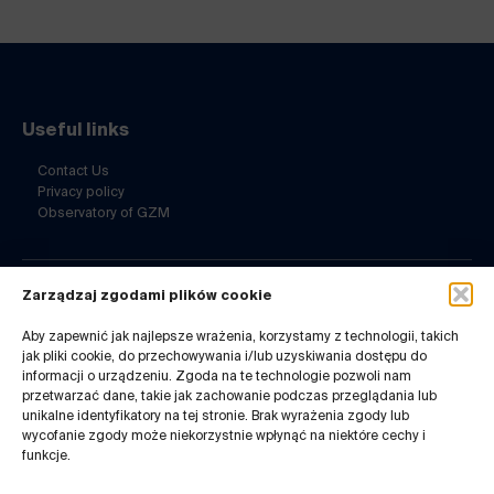
Useful links
Contact Us
Privacy policy
Observatory of GZM
Zarządzaj zgodami plików cookie
Contact Us
Aby zapewnić jak najlepsze wrażenia, korzystamy z technologii, takich
ul. Barbary 21a
jak pliki cookie, do przechowywania i/lub uzyskiwania dostępu do
40-053 Katowice
informacji o urządzeniu. Zgoda na te technologie pozwoli nam
32 7180-741
przetwarzać dane, takie jak zachowanie podczas przeglądania lub
Mon-Fri 8-14
unikalne identyfikatory na tej stronie. Brak wyrażenia zgody lub
wycofanie zgody może niekorzystnie wpłynąć na niektóre cechy i
infogzm@metropoliagzm.pl
funkcje.