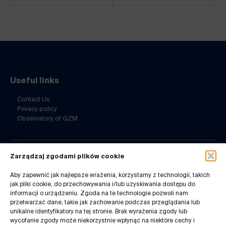
Useful links
Contact Us
Privacy policy
Observatory of GZM
Zarządzaj zgodami plików cookie
Contact Us
Aby zapewnić jak najlepsze wrażenia, korzystamy z technologii, takich
ul. Barbary 21a
jak pliki cookie, do przechowywania i/lub uzyskiwania dostępu do
40-053 Katowice
informacji o urządzeniu. Zgoda na te technologie pozwoli nam
32 7180-741
przetwarzać dane, takie jak zachowanie podczas przeglądania lub
Mon-Fri 8-14
unikalne identyfikatory na tej stronie. Brak wyrażenia zgody lub
wycofanie zgody może niekorzystnie wpłynąć na niektóre cechy i
infogzm@metropoliagzm.pl