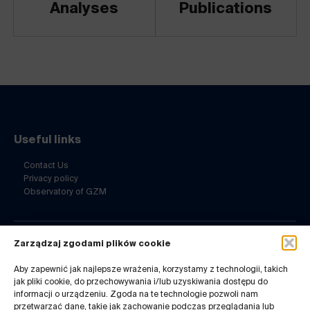
Analyses
Publications
Useful links
Contact Us
Privacy policy
Observatory of GZM
Zarządzaj zgodami plików cookie
Contact Us
Aby zapewnić jak najlepsze wrażenia, korzystamy z technologii, takich
ul. Barbary 21a
jak pliki cookie, do przechowywania i/lub uzyskiwania dostępu do
40-053 Katowice
informacji o urządzeniu. Zgoda na te technologie pozwoli nam
32 7180-741
przetwarzać dane, takie jak zachowanie podczas przeglądania lub