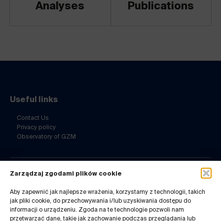
Analyses
Publications
Useful links
Contact Us
Privacy policy
Observatory of GZM
Zarządzaj zgodami plików cookie
Contact Us
Aby zapewnić jak najlepsze wrażenia, korzystamy z technologii, takich
ul. Barbary 21a
jak pliki cookie, do przechowywania i/lub uzyskiwania dostępu do
40-053 Katowice
informacji o urządzeniu. Zgoda na te technologie pozwoli nam
32 7180-741
przetwarzać dane, takie jak zachowanie podczas przeglądania lub