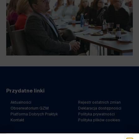
Przydatne linki
Aktualności
Rejestr ostatnich zmian
Obserwatorium GZM
Deklaracja dostępności
Platforma Dobrych Praktyk
Polityka prywatności
Kontakt
Polityka plików cookies