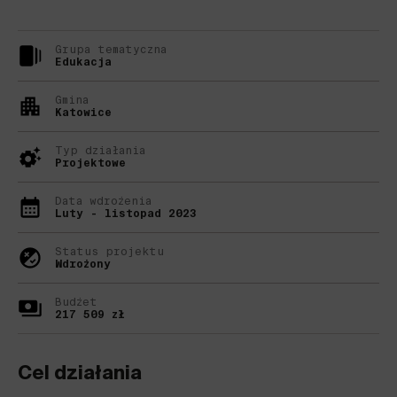
Grupa tematyczna
Edukacja
Gmina
Katowice
Typ działania
Projektowe
Data wdrożenia
Luty - listopad 2023
Status projektu
Wdrożony
Budżet
217 509 zł
Cel działania