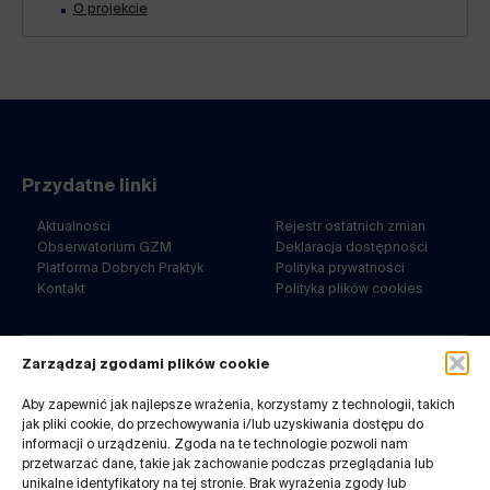
O projekcie
Przydatne linki
Aktualności
Rejestr ostatnich zmian
Obserwatorium GZM
Deklaracja dostępności
Platforma Dobrych Praktyk
Polityka prywatności
Kontakt
Polityka plików cookies
Zarządzaj zgodami plików cookie
ul. Barbary 21a
40-053 Katowice
Aby zapewnić jak najlepsze wrażenia, korzystamy z technologii, takich
jak pliki cookie, do przechowywania i/lub uzyskiwania dostępu do
32 7180-767
informacji o urządzeniu. Zgoda na te technologie pozwoli nam
pn-pt. 8-14
przetwarzać dane, takie jak zachowanie podczas przeglądania lub
Kontakt do redakcji:
unikalne identyfikatory na tej stronie. Brak wyrażenia zgody lub