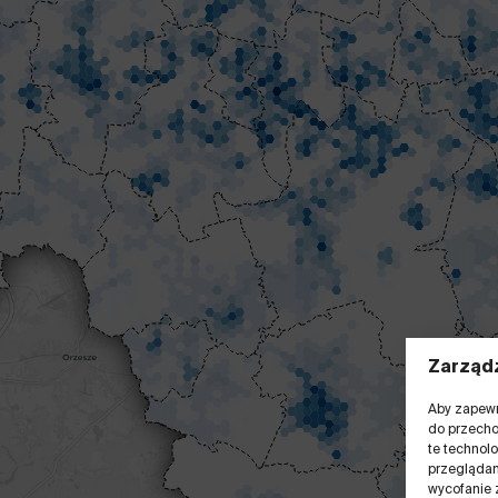
Zarządz
Aby zapewni
do przecho
te technol
przeglądani
wycofanie 