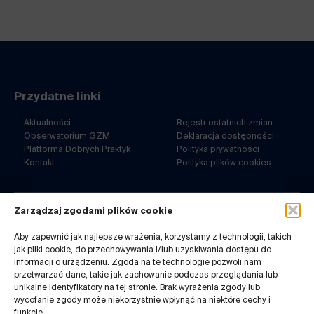
Przydatne linki
Aktualności
Rejestr ostatnich zmian
Obserwatorium GZM
Deklaracja dostępności
Platforma Dobrych Praktyk
Polityka prywatności
Kontakt
Polityka plików cookies
Zarządzaj zgodami plików cookie
ul. Barbary 21a
40-053 Katowice
Aby zapewnić jak najlepsze wrażenia, korzystamy z technologii, takich
jak pliki cookie, do przechowywania i/lub uzyskiwania dostępu do
32 7180-767
informacji o urządzeniu. Zgoda na te technologie pozwoli nam
pn-pt. 8-14
przetwarzać dane, takie jak zachowanie podczas przeglądania lub
Kontakt do redakcji:
unikalne identyfikatory na tej stronie. Brak wyrażenia zgody lub
infogzm@metropoliagzm.pl
wycofanie zgody może niekorzystnie wpłynąć na niektóre cechy i
funkcje.