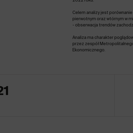
2022 roku.
Celem analizy jest porównanie
pierwotnym oraz wtórnym w mi
- obserwacja trendów zachodz
Analiza ma charakter poglądo
przez zespół Metropolitalne
Ekonomicznego.
21