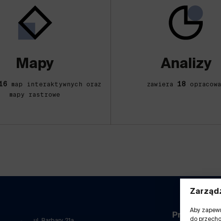
Mapy
Analizy
16
18
map interaktywnych oraz
zawiera
opracowa
mapy rastrowe
Zarządz
Aby zapewni
Przydatne l
do przecho