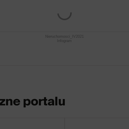
Nieruchomosci_IV2021
Infogram
zne portalu