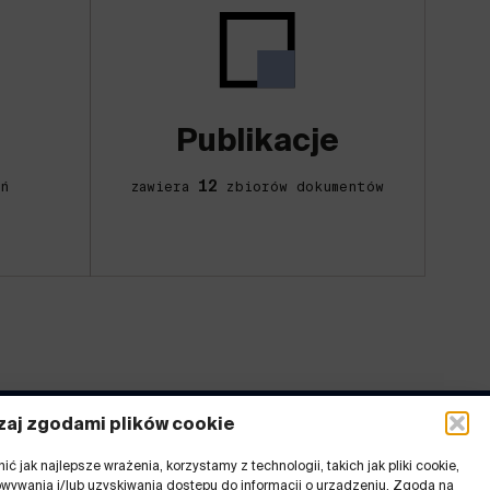
Publikacje
12
ń
zawiera
zbiorów dokumentów
aj zgodami plików cookie
ć jak najlepsze wrażenia, korzystamy z technologii, takich jak pliki cookie,
inki
wywania i/lub uzyskiwania dostępu do informacji o urządzeniu. Zgoda na