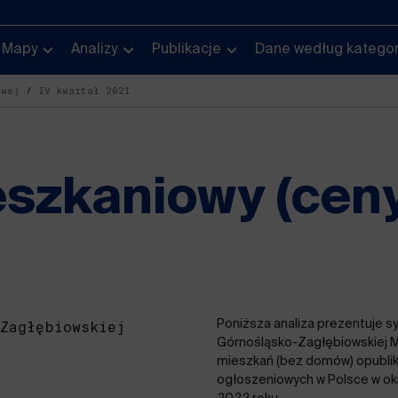
Mapy
Analizy
Publikacje
Dane według kategor
owe)
IV kwartał 2021
szkaniowy (cen
Zagłębiowskiej
Poniższa analiza prezentuje s
Górnośląsko-Zagłębiowskiej Me
mieszkań (bez domów) opubli
ogłoszeniowych w Polsce w okr