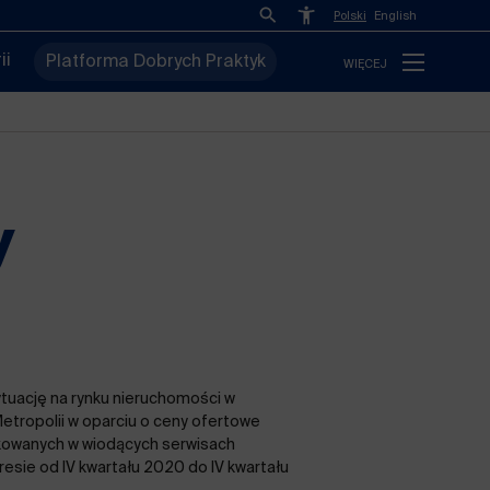
Polski
English
ii
Platforma Dobrych Praktyk
WIĘCEJ
y
ytuację na rynku nieruchomości w
tropolii w oparciu o ceny ofertowe
kowanych w wiodących serwisach
esie od IV kwartału 2020 do IV kwartału