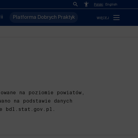
Polski
English
ii
Platforma Dobrych Praktyk
WIĘCEJ
towane na poziomie powiatów,
wano na podstawie danych
e bdl.stat.gov.pl.