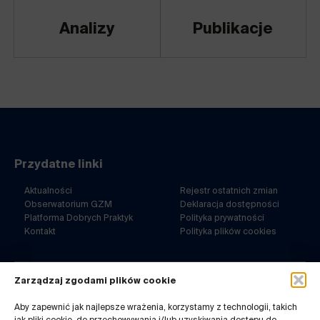
Analizy
Publikacje
Przydatne linki
Aktualności
Rejestr ostatnich zmian
Obserwatorium GZM
Deklaracja dostępności
Platforma Dobrych Praktyk
Polityka prywatności
Kontakt
Polityka plików cookies
Zarządzaj zgodami plików cookie
ul. Barbary 21a
40-053 Katowice
Aby zapewnić jak najlepsze wrażenia, korzystamy z technologii, takich