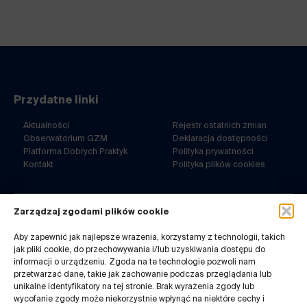
Przydatne linki
Aktualności
Rejestr ostatnich zmian
Obserwatorium GZM
Deklaracja dostępności
Platforma Dobrych Praktyk
Polityka prywatności
Kontakt
Polityka plików cookies
Zarządzaj zgodami plików cookie
ul. Barbary 21a
40-053 Katowice
Aby zapewnić jak najlepsze wrażenia, korzystamy z technologii, takich
jak pliki cookie, do przechowywania i/lub uzyskiwania dostępu do
32 7180-767
informacji o urządzeniu. Zgoda na te technologie pozwoli nam
pn-pt. 8-14
przetwarzać dane, takie jak zachowanie podczas przeglądania lub
Kontakt do redakcji:
unikalne identyfikatory na tej stronie. Brak wyrażenia zgody lub
infogzm@metropoliagzm.pl
wycofanie zgody może niekorzystnie wpłynąć na niektóre cechy i