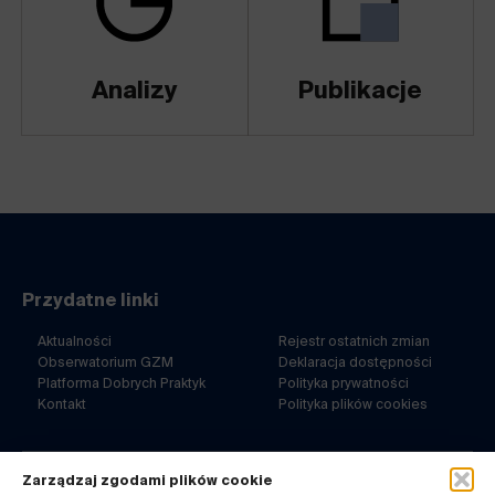
Analizy
Publikacje
Przydatne linki
Aktualności
Rejestr ostatnich zmian
Obserwatorium GZM
Deklaracja dostępności
Platforma Dobrych Praktyk
Polityka prywatności
Kontakt
Polityka plików cookies
Zarządzaj zgodami plików cookie