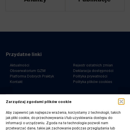
Przydatne linki
Aktualności
Rejestr ostatnich zmian
Obserwatorium GZM
Deklaracja dostępności
Platforma Dobrych Praktyk
Polityka prywatności
Kontakt
Polityka plików cookies
Zarządzaj zgodami plików cookie
ul. Barbary 21a
40-053 Katowice
Aby zapewnić jak najlepsze wrażenia, korzystamy z technologii, takich
jak pliki cookie, do przechowywania i/lub uzyskiwania dostępu do
32 7180-767
informacji o urządzeniu. Zgoda na te technologie pozwoli nam
pn-pt. 8-14
przetwarzać dane, takie jak zachowanie podczas przeglądania lub