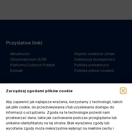
Przydatne linki
Aktualności
Rejestr ostatnich zmian
Obserwatorium GZM
Deklaracja dostępności
Platforma Dobrych Praktyk
Polityka prywatności
Kontakt
Polityka plików cookies
Zarządzaj zgodami plików cookie
ul. Barbary 21a
40-053 Katowice
Aby zapewnić jak najlepsze wrażenia, korzystamy z technologii, takich
jak pliki cookie, do przechowywania i/lub uzyskiwania dostępu do
32 7180-767
informacji o urządzeniu. Zgoda na te technologie pozwoli nam
pn-pt. 8-14
przetwarzać dane, takie jak zachowanie podczas przeglądania lub
Kontakt do redakcji:
unikalne identyfikatory na tej stronie. Brak wyrażenia zgody lub
infogzm@metropoliagzm.pl
wycofanie zgody może niekorzystnie wpłynąć na niektóre cechy i