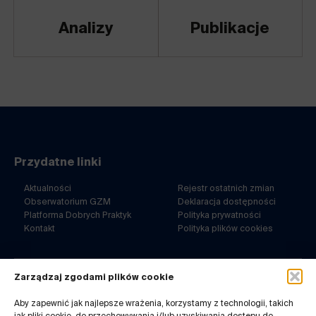
Analizy
Publikacje
Przydatne linki
Aktualności
Rejestr ostatnich zmian
Obserwatorium GZM
Deklaracja dostępności
Platforma Dobrych Praktyk
Polityka prywatności
Kontakt
Polityka plików cookies
Zarządzaj zgodami plików cookie
ul. Barbary 21a
40-053 Katowice
Aby zapewnić jak najlepsze wrażenia, korzystamy z technologii, takich