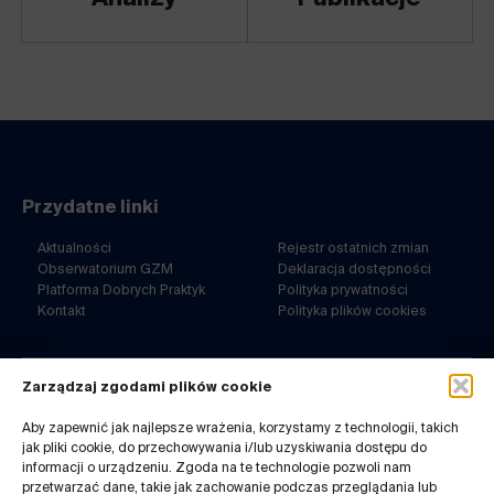
Przydatne linki
Aktualności
Rejestr ostatnich zmian
Obserwatorium GZM
Deklaracja dostępności
Platforma Dobrych Praktyk
Polityka prywatności
Kontakt
Polityka plików cookies
Zarządzaj zgodami plików cookie
ul. Barbary 21a
40-053 Katowice
Aby zapewnić jak najlepsze wrażenia, korzystamy z technologii, takich
jak pliki cookie, do przechowywania i/lub uzyskiwania dostępu do
32 7180-767
informacji o urządzeniu. Zgoda na te technologie pozwoli nam
pn-pt. 8-14
przetwarzać dane, takie jak zachowanie podczas przeglądania lub