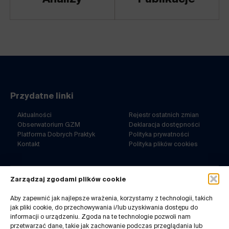
Przydatne linki
Aktualności
Rejestr ostatnich zmian
Obserwatorium GZM
Deklaracja dostępności
Platforma Dobrych Praktyk
Polityka prywatności
Kontakt
Polityka plików cookies
Zarządzaj zgodami plików cookie
ul. Barbary 21a
40-053 Katowice
Aby zapewnić jak najlepsze wrażenia, korzystamy z technologii, takich
jak pliki cookie, do przechowywania i/lub uzyskiwania dostępu do
32 7180-767
informacji o urządzeniu. Zgoda na te technologie pozwoli nam
pn-pt. 8-14
przetwarzać dane, takie jak zachowanie podczas przeglądania lub