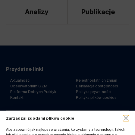
Analizy
Publikacje
Przydatne linki
Aktualności
Rejestr ostatnich zmian
Obserwatorium GZM
Deklaracja dostępności
Platforma Dobrych Praktyk
Polityka prywatności
Kontakt
Polityka plików cookies
Zarządzaj zgodami plików cookie
ul. Barbary 21a
40-053 Katowice
Aby zapewnić jak najlepsze wrażenia, korzystamy z technologii, takich