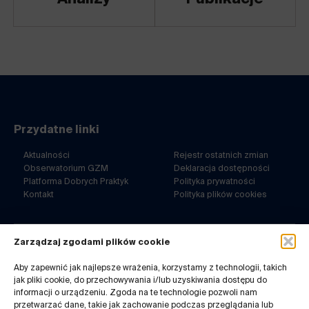
Przydatne linki
Aktualności
Rejestr ostatnich zmian
Obserwatorium GZM
Deklaracja dostępności
Platforma Dobrych Praktyk
Polityka prywatności
Kontakt
Polityka plików cookies
Zarządzaj zgodami plików cookie
ul. Barbary 21a
40-053 Katowice
Aby zapewnić jak najlepsze wrażenia, korzystamy z technologii, takich
jak pliki cookie, do przechowywania i/lub uzyskiwania dostępu do
32 7180-767
informacji o urządzeniu. Zgoda na te technologie pozwoli nam
pn-pt. 8-14
przetwarzać dane, takie jak zachowanie podczas przeglądania lub