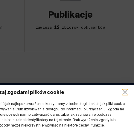
Publikacje
12
ń
zawiera
zbiorów dokumentów
aj zgodami plików cookie
ć jak najlepsze wrażenia, korzystamy z technologii, takich jak pliki cookie,
inki
wywania i/lub uzyskiwania dostępu do informacji o urządzeniu. Zgoda na
ogie pozwoli nam przetwarzać dane, takie jak zachowanie podczas
Rejestr ostatnich zmian
a lub unikalne identyfikatory na tej stronie. Brak wyrażenia zgody lub
 GZM
Deklaracja dostępności
zgody może niekorzystnie wpłynąć na niektóre cechy i funkcje.
h Praktyk
Polityka prywatności