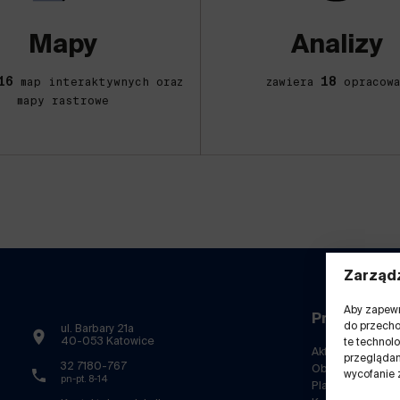
Mapy
Analizy
16
18
map interaktywnych oraz
zawiera
opracowa
mapy rastrowe
Zarządz
Aby zapewni
Przydatne l
do przecho
ul. Barbary 21a
40-053 Katowice
te technol
Aktualności
przeglądani
32 7180-767
Obserwatorium
wycofanie 
pn-pt. 8-14
Platforma Dobryc