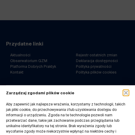
Przydatne linki
Aktualności
Rejestr ostatnich zmian
Obserwatorium GZM
Deklaracja dostępności
Platforma Dobrych Praktyk
Polityka prywatności
Kontakt
Polityka plików cookies
Zarządzaj zgodami plików cookie
ul. Barbary 21a
40-053 Katowice
Aby zapewnić jak najlepsze wrażenia, korzystamy z technologii, takich
jak pliki cookie, do przechowywania i/lub uzyskiwania dostępu do
32 7180-767
informacji o urządzeniu. Zgoda na te technologie pozwoli nam
pn-pt. 8-14
przetwarzać dane, takie jak zachowanie podczas przeglądania lub
Kontakt do redakcji:
unikalne identyfikatory na tej stronie. Brak wyrażenia zgody lub
infogzm@metropoliagzm.pl
wycofanie zgody może niekorzystnie wpłynąć na niektóre cechy i