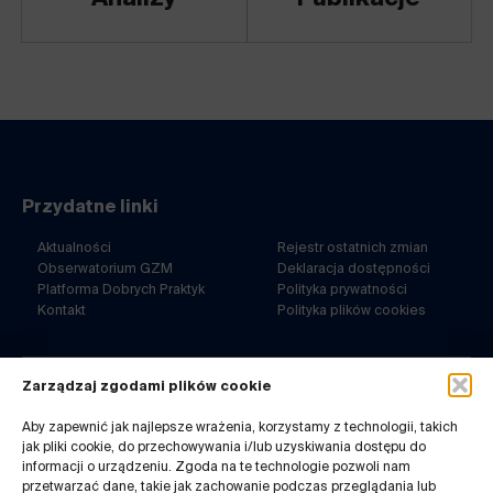
Przydatne linki
Aktualności
Rejestr ostatnich zmian
Obserwatorium GZM
Deklaracja dostępności
Platforma Dobrych Praktyk
Polityka prywatności
Kontakt
Polityka plików cookies
Zarządzaj zgodami plików cookie
ul. Barbary 21a
40-053 Katowice
Aby zapewnić jak najlepsze wrażenia, korzystamy z technologii, takich
jak pliki cookie, do przechowywania i/lub uzyskiwania dostępu do
32 7180-767
informacji o urządzeniu. Zgoda na te technologie pozwoli nam
pn-pt. 8-14
przetwarzać dane, takie jak zachowanie podczas przeglądania lub