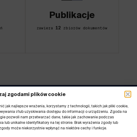
Publikacje
12
ń
zawiera
zbiorów dokumentów
aj zgodami plików cookie
ć jak najlepsze wrażenia, korzystamy z technologii, takich jak pliki cookie,
inki
wywania i/lub uzyskiwania dostępu do informacji o urządzeniu. Zgoda na
ogie pozwoli nam przetwarzać dane, takie jak zachowanie podczas
Rejestr ostatnich zmian
a lub unikalne identyfikatory na tej stronie. Brak wyrażenia zgody lub
 GZM
Deklaracja dostępności
zgody może niekorzystnie wpłynąć na niektóre cechy i funkcje.
h Praktyk
Polityka prywatności