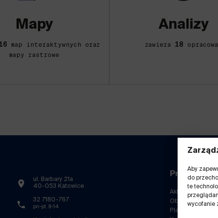
Mapy
Analizy
16
18
map interaktywnych oraz
zawiera
opracowa
mapy rastrowe
Zarządz
Aby zapewni
Przydatne l
do przecho
ul. Barbary 21a
40-053 Katowice
te technol
Aktualności
przeglądani
32 7180-767
Obserwatorium
wycofanie 
pn-pt. 8-14
Platforma Dobryc