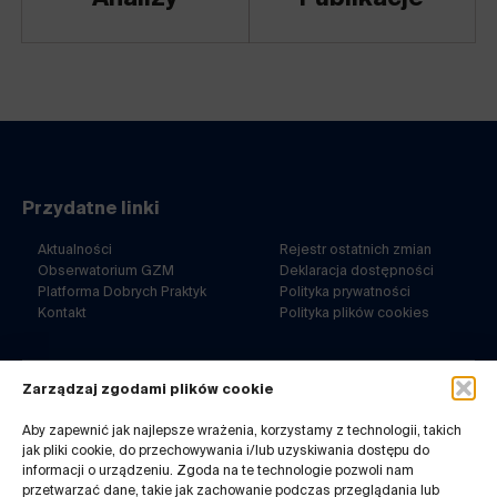
Przydatne linki
Aktualności
Rejestr ostatnich zmian
Obserwatorium GZM
Deklaracja dostępności
Platforma Dobrych Praktyk
Polityka prywatności
Kontakt
Polityka plików cookies
Zarządzaj zgodami plików cookie
ul. Barbary 21a
40-053 Katowice
Aby zapewnić jak najlepsze wrażenia, korzystamy z technologii, takich
jak pliki cookie, do przechowywania i/lub uzyskiwania dostępu do
32 7180-767
informacji o urządzeniu. Zgoda na te technologie pozwoli nam
pn-pt. 8-14
przetwarzać dane, takie jak zachowanie podczas przeglądania lub