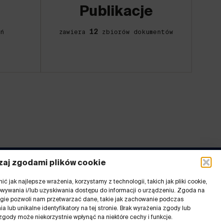
Publikacje
12
ń
zawiera
zbiorów dokumentów
aj zgodami plików cookie
ć jak najlepsze wrażenia, korzystamy z technologii, takich jak pliki cookie,
inki
wywania i/lub uzyskiwania dostępu do informacji o urządzeniu. Zgoda na
ogie pozwoli nam przetwarzać dane, takie jak zachowanie podczas
Rejestr ostatnich zmian
a lub unikalne identyfikatory na tej stronie. Brak wyrażenia zgody lub
 GZM
Deklaracja dostępności
zgody może niekorzystnie wpłynąć na niektóre cechy i funkcje.