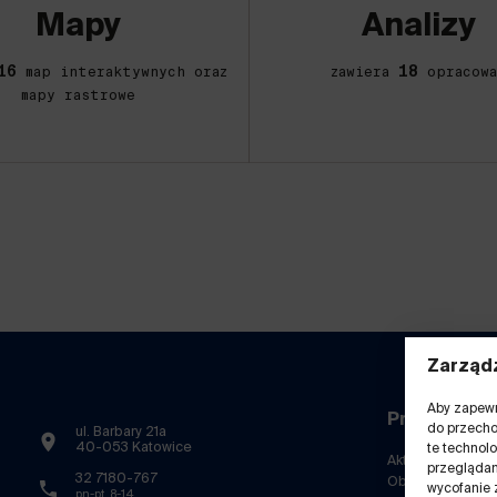
Mapy
Analizy
16
18
map interaktywnych oraz
zawiera
opracowa
mapy rastrowe
Zarządz
Aby zapewni
Przydatne l
do przecho
ul. Barbary 21a
40-053 Katowice
te technol
Aktualności
przeglądani
32 7180-767
Obserwatorium
wycofanie 
pn-pt. 8-14