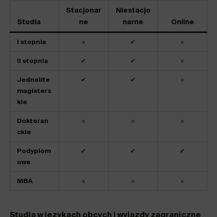
Stacjonar
Niestacjo
Studia
ne
narne
Online
I stopnia
𐄂
✔
𐄂
II stopnia
✔
✔
𐄂
Jednolite
✔
✔
𐄂
magisters
kie
Doktoran
𐄂
𐄂
𐄂
ckie
Podyplom
✔
✔
✔
owe
MBA
𐄂
𐄂
𐄂
Studia w językach obcych i wyjazdy zagraniczne