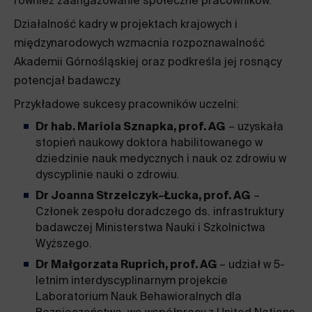
również zaangażowanie społeczne pracowników.
Działalność kadry w projektach krajowych i
międzynarodowych wzmacnia rozpoznawalność
Akademii Górnośląskiej oraz podkreśla jej rosnący
potencjał badawczy.
Przykładowe sukcesy pracowników uczelni:
Dr hab. Mariola Sznapka, prof. AG
– uzyskała
stopień naukowy doktora habilitowanego w
dziedzinie nauk medycznych i nauk oz zdrowiu w
dyscyplinie nauki o zdrowiu.
Dr Joanna Strzelczyk-Łucka, prof. AG
–
Członek zespołu doradczego ds. infrastruktury
badawczej Ministerstwa Nauki i Szkolnictwa
Wyższego.
Dr Małgorzata Ruprich, prof. AG
– udział w 5-
letnim interdyscyplinarnym projekcie
Laboratorium Nauk Behawioralnych dla