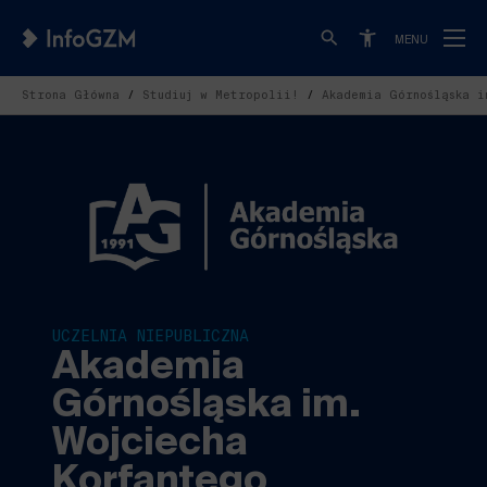
MENU
Strona Główna
Studiuj w Metropolii!
Akademia Górnośląska i
UCZELNIA NIEPUBLICZNA
Akademia
Górnośląska im.
Wojciecha
Korfantego