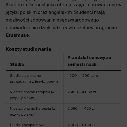
Akademia Górnośląska oferuje zajęcia prowadzone w
języku polskim oraz angielskim. Studenci mają
możliwości zdobywania międzynarodowego
doświadczenia dzięki udziałowi uczelni w programie
Erasmus+
.
Koszty studiowania
Przedział cenowy za
Studia
semestr nauki
Studia stacjonarne
1 200 – 1 300 euro
prowadzone w języku obcym
Niestacjonarne I stopnia (w
2 490 – 4 065 zł
języku polskim)
Niestacjonarne II stopnia (w
2 580 – 4425 zł
języku polskim)
Studia podyplomowe
2 000 – 11 000 zł