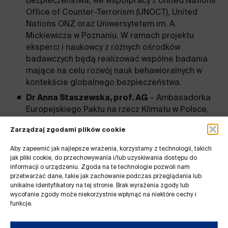
Bezpieczeństwa, we współpracy z United Nations
Office of Counter-Terrorism (UNOCT), United
Nations ONZ oraz Uniwersytetem im. A.
Mickiewicza w Poznaniu. W ramach projektu
eksperci i naukowcy z różnych ośrodków
badawczych będą realizować wspólne badania
mające na celu rozwój nauk behawioralnych w
kontekście globalnego bezpieczeństwa.
Dr Anna Staszewska, prof. AG
– Ambasadorka
Europejskiego Paktu na rzecz Klimatu w Polsce,
inicjatywy Komisji Europejskiej w ramach
Zarządzaj zgodami plików cookie
Europejskiego Zielonego Ładu. Jej rola polega
na inspirowaniu i angażowaniu społeczności w
Aby zapewnić jak najlepsze wrażenia, korzystamy z technologii, takich
działania proekologiczne, edukację na temat
jak pliki cookie, do przechowywania i/lub uzyskiwania dostępu do
zmian klimatycznych oraz promowanie
informacji o urządzeniu. Zgoda na te technologie pozwoli nam
przetwarzać dane, takie jak zachowanie podczas przeglądania lub
zrównoważonego rozwoju.
unikalne identyfikatory na tej stronie. Brak wyrażenia zgody lub
Dr Anita Gałuszka
– Specjalizacja z psychologii
wycofanie zgody może niekorzystnie wpłynąć na niektóre cechy i
funkcje.
klinicznej dzieci i młodzieży w ramach Projektu
Power „Inwestycja w kompetencje i kwalifikacje