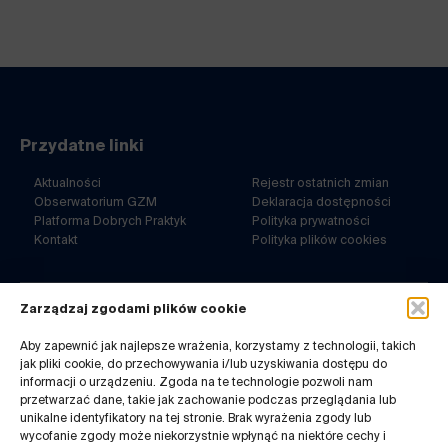
Przydatne linki
Aktualności
Rejestr ostatnich zmian
Obserwatorium GZM
Deklaracja dostępności
Platforma Dobrych Praktyk
Polityka prywatności
Kontakt
Polityka plików cookies
Zarządzaj zgodami plików cookie
ul. Barbary 21a
40-053 Katowice
Aby zapewnić jak najlepsze wrażenia, korzystamy z technologii, takich
jak pliki cookie, do przechowywania i/lub uzyskiwania dostępu do
32 7180-767
informacji o urządzeniu. Zgoda na te technologie pozwoli nam
pn-pt. 8-14
przetwarzać dane, takie jak zachowanie podczas przeglądania lub
Kontakt do redakcji:
unikalne identyfikatory na tej stronie. Brak wyrażenia zgody lub
infogzm@metropoliagzm.pl
wycofanie zgody może niekorzystnie wpłynąć na niektóre cechy i