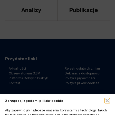
Analizy
Publikacje
Przydatne linki
Aktualności
Rejestr ostatnich zmian
Obserwatorium GZM
Deklaracja dostępności
Platforma Dobrych Praktyk
Polityka prywatności
Kontakt
Polityka plików cookies
Zarządzaj zgodami plików cookie
ul. Barbary 21a
40-053 Katowice
Aby zapewnić jak najlepsze wrażenia, korzystamy z technologii, takich