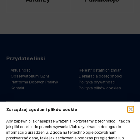
Przydatne linki
Aktualności
Rejestr ostatnich zmian
Obserwatorium GZM
Deklaracja dostępności
Platforma Dobrych Praktyk
Polityka prywatności
Kontakt
Polityka plików cookies
Zarządzaj zgodami plików cookie
ul. Barbary 21a
40-053 Katowice
Aby zapewnić jak najlepsze wrażenia, korzystamy z technologii, takich
jak pliki cookie, do przechowywania i/lub uzyskiwania dostępu do
32 7180-767
informacji o urządzeniu. Zgoda na te technologie pozwoli nam
pn-pt. 8-14
przetwarzać dane, takie jak zachowanie podczas przeglądania lub